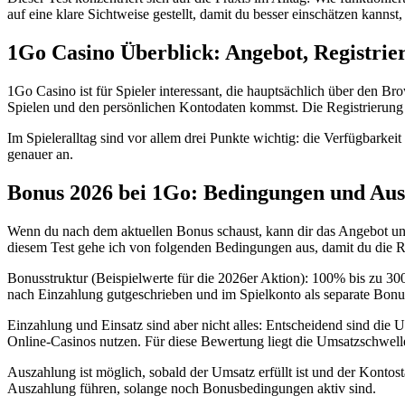
auf eine klare Sichtweise gestellt, damit du besser einschätzen kannst,
1Go Casino Überblick: Angebot, Registrier
1Go Casino ist für Spieler interessant, die hauptsächlich über den B
Spielen und den persönlichen Kontodaten kommst. Die Registrierung 
Im Spieleralltag sind vor allem drei Punkte wichtig: die Verfügbark
genauer an.
Bonus 2026 bei 1Go: Bedingungen und Au
Wenn du nach dem aktuellen Bonus schaust, kann dir das Angebot u
diesem Test gehe ich von folgenden Bedingungen aus, damit du die Re
Bonusstruktur (Beispielwerte für die 2026er Aktion): 100% bis zu 30
nach Einzahlung gutgeschrieben und im Spielkonto als separate Bon
Einzahlung und Einsatz sind aber nicht alles: Entscheidend sind die
Online-Casinos nutzen. Für diese Bewertung liegt die Umsatzschwell
Auszahlung ist möglich, sobald der Umsatz erfüllt ist und der Kont
Auszahlung führen, solange noch Bonusbedingungen aktiv sind.