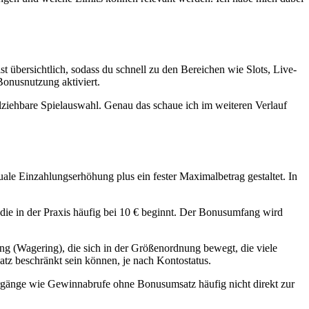
 übersichtlich, sodass du schnell zu den Bereichen wie Slots, Live-
Bonusnutzung aktiviert.
lziehbare Spielauswahl. Genau das schaue ich im weiteren Verlauf
ale Einzahlungserhöhung plus ein fester Maximalbetrag gestaltet. In
die in der Praxis häufig bei 10 € beginnt. Der Bonusumfang wird
ung (Wagering), die sich in der Größenordnung bewegt, die viele
tz beschränkt sein können, je nach Kontostatus.
orgänge wie Gewinnabrufe ohne Bonusumsatz häufig nicht direkt zur