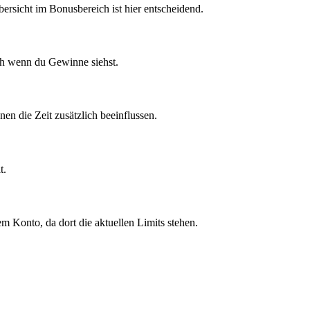
bersicht im Bonusbereich ist hier entscheidend.
ch wenn du Gewinne siehst.
en die Zeit zusätzlich beeinflussen.
t.
 Konto, da dort die aktuellen Limits stehen.