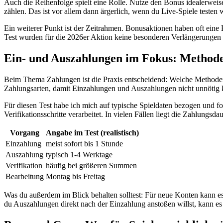
Auch die Reihenfolge spielt eine Rolle. Nutze den Bonus idealerweise
zählen. Das ist vor allem dann ärgerlich, wenn du Live-Spiele testen wi
Ein weiterer Punkt ist der Zeitrahmen. Bonusaktionen haben oft eine Fr
Test wurden für die 2026er Aktion keine besonderen Verlängerungen 
Ein- und Auszahlungen im Fokus: Methode
Beim Thema Zahlungen ist die Praxis entscheidend: Welche Methoden 
Zahlungsarten, damit Einzahlungen und Auszahlungen nicht unnötig 
Für diesen Test habe ich mich auf typische Spieldaten bezogen und 
Verifikationsschritte verarbeitet. In vielen Fällen liegt die Zahlun
Vorgang
Angabe im Test (realistisch)
Einzahlung
meist sofort bis 1 Stunde
Auszahlung
typisch 1-4 Werktage
Verifikation
häufig bei größeren Summen
Bearbeitung
Montag bis Freitag
Was du außerdem im Blick behalten solltest: Für neue Konten kann
du Auszahlungen direkt nach der Einzahlung anstoßen willst, kann es