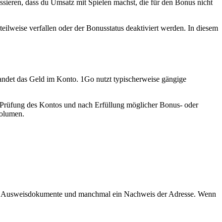
assieren, dass du Umsatz mit Spielen machst, die für den Bonus nicht
 teilweise verfallen oder der Bonusstatus deaktiviert werden. In diesem
andet das Geld im Konto. 1Go nutzt typischerweise gängige
r Prüfung des Kontos und nach Erfüllung möglicher Bonus- oder
volumen.
ehen Ausweisdokumente und manchmal ein Nachweis der Adresse. Wenn