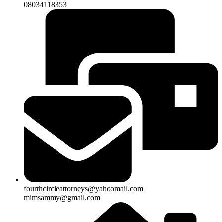
08034118353
fourthcircleattorneys@yahoomail.com
mimsammy@gmail.com