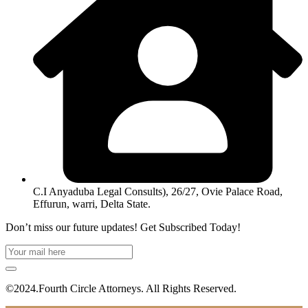
C.I Anyaduba Legal Consults), 26/27, Ovie Palace Road,
Effurun, warri, Delta State.
Don’t miss our future updates! Get Subscribed Today!
©2024.Fourth Circle Attorneys. All Rights Reserved.