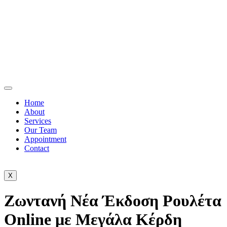
Home
About
Services
Our Team
Appointment
Contact
X
Ζωντανή Νέα Έκδοση Ρουλέτα
Οnline με Μεγάλα Κέρδη