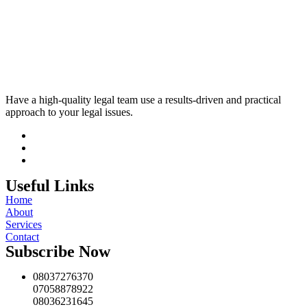
Have a high-quality legal team use a results-driven and practical
approach to your legal issues.
Useful Links
Home
About
Services
Contact
Subscribe Now
08037276370
07058878922
08036231645