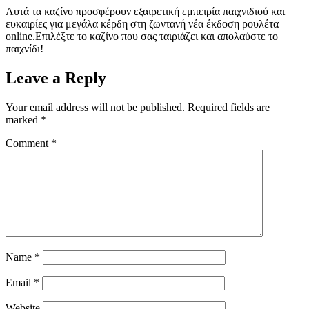
Αυτά τα καζίνο προσφέρουν εξαιρετική εμπειρία παιχνιδιού και
ευκαιρίες για μεγάλα κέρδη στη ζωντανή νέα έκδοση ρουλέτα
online.Επιλέξτε το καζίνο που σας ταιριάζει και απολαύστε το
παιχνίδι!
Leave a Reply
Your email address will not be published.
Required fields are
marked
*
Comment
*
Name
*
Email
*
Website