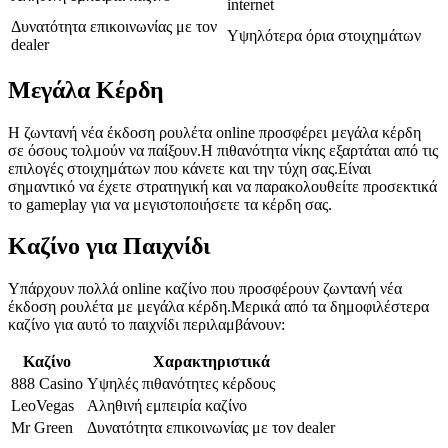
internet
Δυνατότητα επικοινωνίας με τον
Υψηλότερα όρια στοιχημάτων
dealer
Μεγάλα Κέρδη
Η ζωντανή νέα έκδοση ρουλέτα online προσφέρει μεγάλα κέρδη
σε όσους τολμούν να παίξουν.Η πιθανότητα νίκης εξαρτάται από τις
επιλογές στοιχημάτων που κάνετε και την τύχη σας.Είναι
σημαντικό να έχετε στρατηγική και να παρακολουθείτε προσεκτικά
το gameplay για να μεγιστοποιήσετε τα κέρδη σας.
Καζίνο για Παιχνίδι
Υπάρχουν πολλά online καζίνο που προσφέρουν ζωντανή νέα
έκδοση ρουλέτα με μεγάλα κέρδη.Μερικά από τα δημοφιλέστερα
καζίνο για αυτό το παιχνίδι περιλαμβάνουν:
Καζίνο
Χαρακτηριστικά
888 Casino
Υψηλές πιθανότητες κέρδους
LeoVegas
Αληθινή εμπειρία καζίνο
Mr Green
Δυνατότητα επικοινωνίας με τον dealer