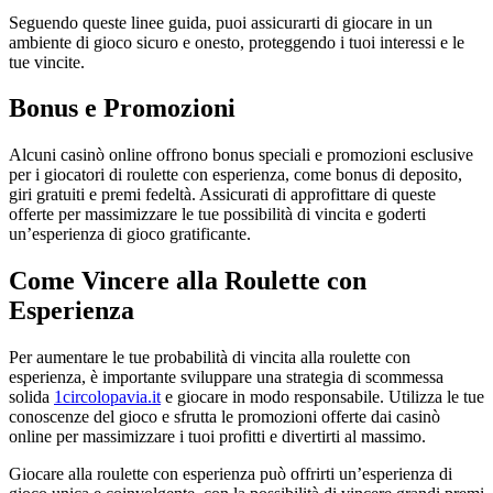
Seguendo queste linee guida, puoi assicurarti di giocare in un
ambiente di gioco sicuro e onesto, proteggendo i tuoi interessi e le
tue vincite.
Bonus e Promozioni
Alcuni casinò online offrono bonus speciali e promozioni esclusive
per i giocatori di roulette con esperienza, come bonus di deposito,
giri gratuiti e premi fedeltà. Assicurati di approfittare di queste
offerte per massimizzare le tue possibilità di vincita e goderti
un’esperienza di gioco gratificante.
Come Vincere alla Roulette con
Esperienza
Per aumentare le tue probabilità di vincita alla roulette con
esperienza, è importante sviluppare una strategia di scommessa
solida
1circolopavia.it
e giocare in modo responsabile. Utilizza le tue
conoscenze del gioco e sfrutta le promozioni offerte dai casinò
online per massimizzare i tuoi profitti e divertirti al massimo.
Giocare alla roulette con esperienza può offrirti un’esperienza di