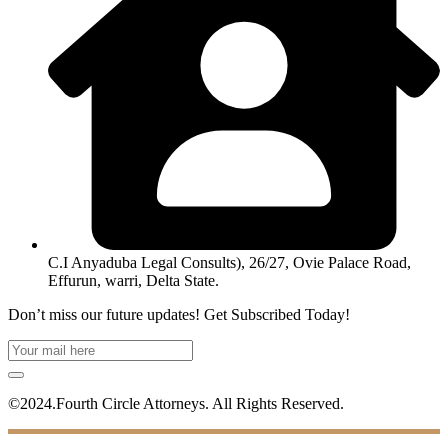
C.I Anyaduba Legal Consults), 26/27, Ovie Palace Road,
Effurun, warri, Delta State.
Don’t miss our future updates! Get Subscribed Today!
©2024.Fourth Circle Attorneys. All Rights Reserved.