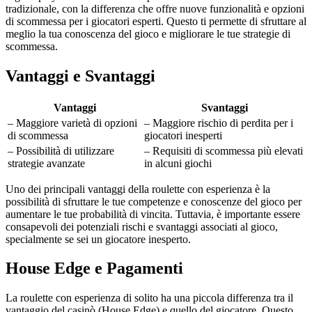
tradizionale, con la differenza che offre nuove funzionalità e opzioni
di scommessa per i giocatori esperti. Questo ti permette di sfruttare al
meglio la tua conoscenza del gioco e migliorare le tue strategie di
scommessa.
Vantaggi e Svantaggi
Vantaggi
Svantaggi
– Maggiore varietà di opzioni
– Maggiore rischio di perdita per i
di scommessa
giocatori inesperti
– Possibilità di utilizzare
– Requisiti di scommessa più elevati
strategie avanzate
in alcuni giochi
Uno dei principali vantaggi della roulette con esperienza è la
possibilità di sfruttare le tue competenze e conoscenze del gioco per
aumentare le tue probabilità di vincita. Tuttavia, è importante essere
consapevoli dei potenziali rischi e svantaggi associati al gioco,
specialmente se sei un giocatore inesperto.
House Edge e Pagamenti
La roulette con esperienza di solito ha una piccola differenza tra il
vantaggio del casinò (House Edge) e quello del giocatore. Questo