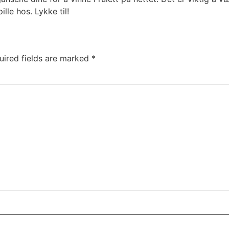
ille hos. Lykke til!
uired fields are marked
*