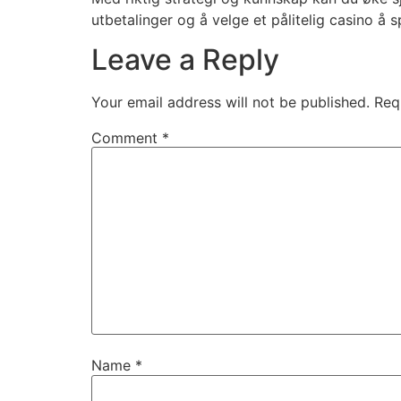
utbetalinger og å velge et pålitelig casino å sp
Leave a Reply
Your email address will not be published.
Req
Comment
*
Name
*