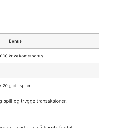
Bonus
000 kr velkomstbonus
 20 gratisspinn
ig spill og trygge transaksjoner.
 være oppmerksom på husets fordel,