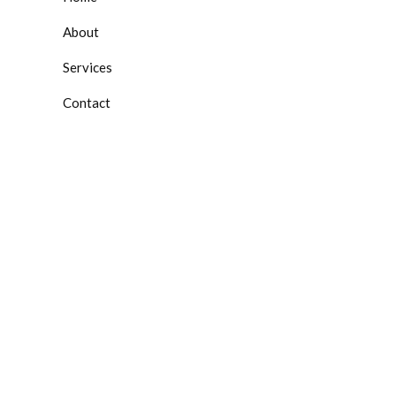
About
Services
Contact