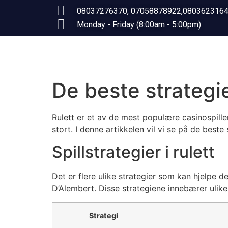
08037276370, 07058878922,080362316
Monday - Friday (8:00am - 5:00pm)
De beste strategie
Rulett er et av de mest populære casinospille
stort. I denne artikkelen vil vi se på de beste 
Spillstrategier i rulett
Det er flere ulike strategier som kan hjelpe 
D’Alembert. Disse strategiene innebærer ulik
Strategi