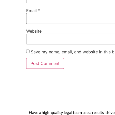
Email
*
Website
Save my name, email, and website in this b
Have a high-quality legal team use a results-drive