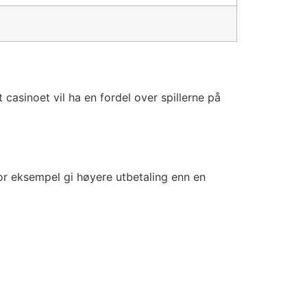
 casinoet vil ha en fordel over spillerne på
 for eksempel gi høyere utbetaling enn en