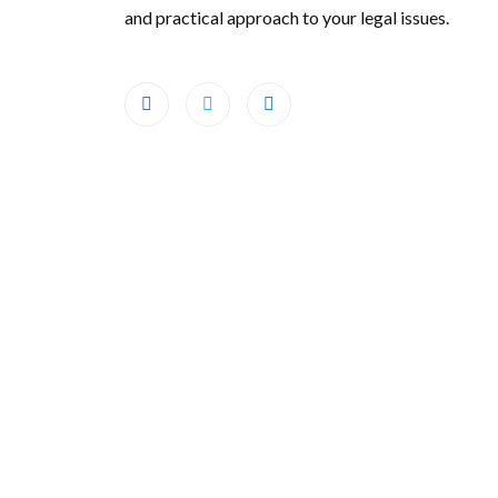
and practical approach to your legal issues.