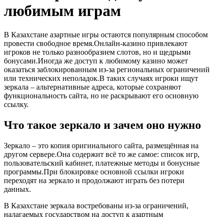
любимым играм
В Казахстане азартные игры остаются популярным способом
провести свободное время.Онлайн‑казино привлекают
игроков не только разнообразием слотов, но и щедрыми
бонусами.Иногда же доступ к любимому казино может
оказаться заблокированным из‑за региональных ограничений
или технических неполадок.В таких случаях игроки ищут
зеркала – альтернативные адреса,
которые сохраняют
функциональность сайта, но не раскрывают его основную
ссылку.
Что такое зеркало и зачем оно нужно
Зеркало – это копия оригинального сайта, размещённая на
другом сервере.Она содержит всё то же самое: список игр,
пользовательский кабинет, платежные методы и бонусные
программы.При блокировке основной ссылки игроки
переходят на зеркало и продолжают играть без потери
данных.
В Казахстане зеркала востребованы из‑за ограничений,
налагаемых государством на доступ к азартным