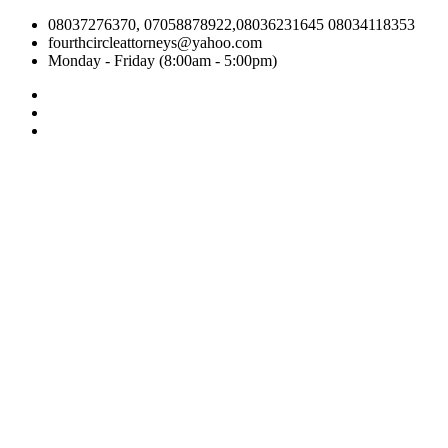
08037276370, 07058878922,08036231645 08034118353
fourthcircleattorneys@yahoo.com
Monday - Friday (8:00am - 5:00pm)