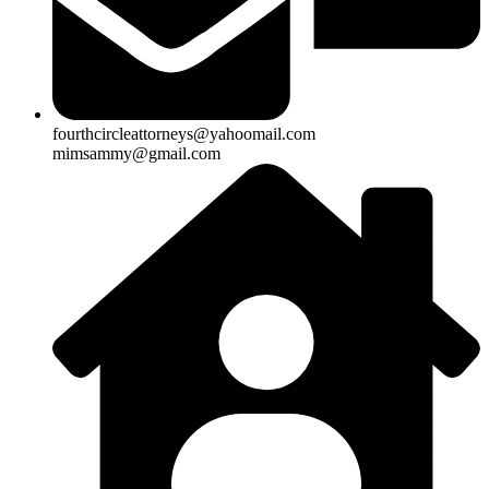
fourthcircleattorneys@yahoomail.com
mimsammy@gmail.com