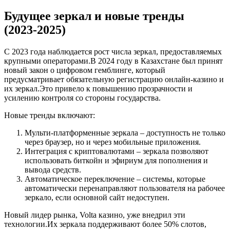
Будущее зеркал и новые тренды
(2023‑2025)
С 2023 года наблюдается рост числа зеркал, предоставляемых
крупными операторами.В 2024 году в Казахстане был принят
новый закон о цифровом гемблинге, который
предусматривает обязательную регистрацию онлайн‑казино и
их зеркал.Это привело к повышению прозрачности и
усилению контроля со стороны государства.
Новые тренды включают:
Мульти‑платформенные зеркала – доступность не только
через браузер, но и через мобильные приложения.
Интеграция с криптовалютами – зеркала позволяют
использовать биткойн и эфириум для пополнения и
вывода средств.
Автоматическое переключение – системы, которые
автоматически перенаправляют пользователя на рабочее
зеркало, если основной сайт недоступен.
Новый лидер рынка, Volta казино, уже внедрил эти
технологии.Их зеркала поддерживают более 50% слотов,