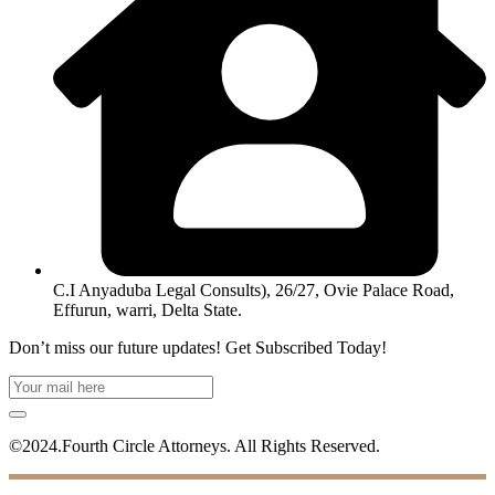
C.I Anyaduba Legal Consults), 26/27, Ovie Palace Road,
Effurun, warri, Delta State.
Don’t miss our future updates! Get Subscribed Today!
©2024.Fourth Circle Attorneys. All Rights Reserved.