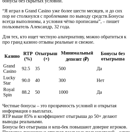
бонусы без скрытых условий.
“Я играл в Grand Casino уже более шести месяцев, и до сих
пор не столкнулся с проблемами по выводу средств.Бонусы
всегда выполнимы, а условия чётко прописаны”, – пишет
пользователь Александр, 32 года.
Для тех, кто ищет честную альтернативу, можно обратиться к
про гранд казино отзывы реальные и свежие.
Минимальный
RTP
Отыгрыш
Бонусы без
Казино
(%)
(×)
отыгрыша
депозит (₽)
Grand
92.5
35
500
Да
Casino
Lucky
90.0
40
300
Нет
Star
Royal
88.2
50
1000
Да
Spin
Честные бонусы – это прозрачность условий и открытая
информация о выплатах.
RTP выше 85% и коэффициент отыгрыша до 50× делают
выводы реальными.
Бонусы без отыгрыша и кеш‑бек повышают доверие игроков.