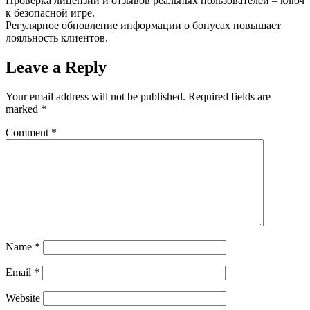
Проверка лицензии и отзывов реальных пользователей – ключ
к безопасной игре.
Регулярное обновление информации о бонусах повышает
лояльность клиентов.
Leave a Reply
Your email address will not be published.
Required fields are
marked
*
Comment
*
Name
*
Email
*
Website