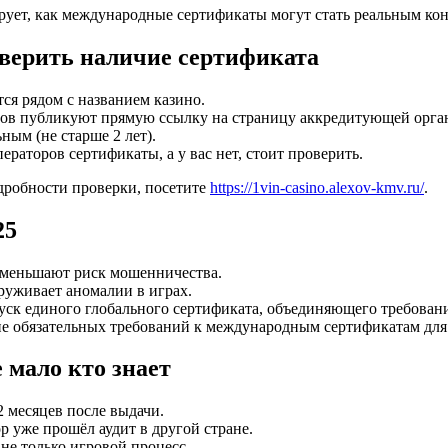
рует, как международные сертификаты могут стать реальным ко
оверить наличие сертификата
я рядом с названием казино.
ров публикуют прямую ссылку на страницу аккредитующей орга
ным (не старше 2 лет).
раторов сертификаты, а у вас нет, стоит проверить.
дробности проверки, посетите
https://1vin-casino.alexov-kmv.ru/
.
25
уменьшают риск мошенничества.
руживает аномалии в играх.
ск единого глобального сертификата, объединяющего требован
ие обязательных требований к международным сертификатам для
 мало кто знает
 месяцев после выдачи.
р уже прошёл аудит в другой стране.
не только игровой процесс.