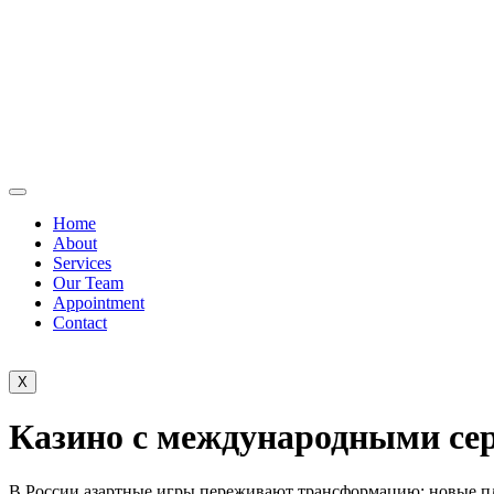
Home
About
Services
Our Team
Appointment
Contact
X
Казино с международными сер
В России азартные игры переживают трансформацию: новые пл