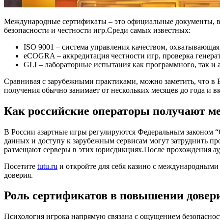
Международные сертификаты – это официальные документы, вы
безопасности и честности игр.Среди самых известных:
ISO 9001 – система управления качеством, охватывающая
eCOGRA – аккредитация честности игр, проверка генера
GLI – лабораторные испытания как программного, так и 
Сравнивая с зарубежными практиками, можно заметить, что в 
получения обычно занимает от нескольких месяцев до года и в
Как российские операторы получают 
В России азартные игры регулируются Федеральным законом “О
данных и доступу к зарубежным сервисам могут затруднить пр
размещают серверы в этих юрисдикциях.После прохождения ау
Посетите
tutu.ru
и откройте для себя казино с международными
доверия.
Роль сертификатов в повышении довер
Психология игрока напрямую связана с ощущением безопаснос