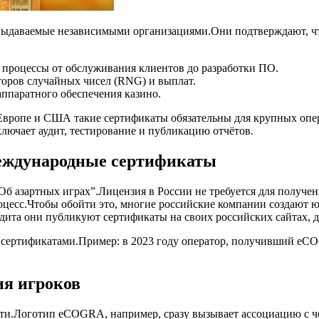
даваемые независимыми организациями.Они подтверждают, что о
 процессы от обслуживания клиентов до разработки ПО.
торов случайных чисел (RNG) и выплат.
аппаратного обеспечения казино.
Европе и США такие сертификаты обязательны для крупных опер
ключает аудит, тестирование и публикацию отчётов.
международные сертификаты
б азартных играх”.Лицензия в России не требуется для получен
оцесс.Чтобы обойти это, многие российские компании создают ю
дита они публикуют сертификаты на своих российских сайтах, 
 сертификатами.Пример: в 2023 году оператор, получивший eCO
ия игроков
ти.Логотип eCOGRA, например, сразу вызывает ассоциацию с че