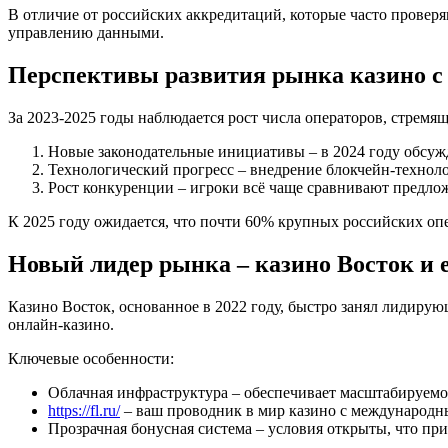
В отличие от российских аккредитаций, которые часто провер
управлению данными.
Перспективы развития рынка казино с
За 2023‑2025 годы наблюдается рост числа операторов, стре
Новые законодательные инициативы – в 2024 году обсужд
Технологический прогресс – внедрение блокчейн‑техноло
Рост конкуренции – игроки всё чаще сравнивают предло
К 2025 году ожидается, что почти 60% крупных российских оп
Новый лидер рынка – казино Восток и 
Казино Восток, основанное в 2022 году, быстро занял лидиру
онлайн‑казино.
Ключевые особенности:
Облачная инфраструктура – обеспечивает масштабируемос
https://fl.ru/
– ваш проводник в мир казино с международны
Прозрачная бонусная система – условия открыты, что пр