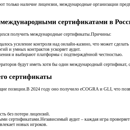
яют только наличие лицензии, международные организации пред
 международными сертификатами в Росс
мящихся получить международные сертификаты.Причины:
алось усиление контроля над онлайн‑казино, что может сделать
гий и умных контрактов ускоряет аудит.
жения и выбирают платформы с подтверждённой честностью.
ераторов будут иметь хотя бы один международный сертификат, 
его сертификаты
ющие позиции.В 2024 году оно получило eCOGRA и GLI, что позв
ть без потери лицензий.
ми сертификатами.Независимый аудит – каждая игра проверяетс
ивлекает новых игроков.