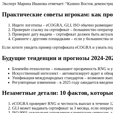
Эксперт Марина Иванова отмечает: “Казино Восток демонстри
Практические советы игрокам: как пр
Ищите логотипы – eCOGRA, GLI, ISO обычно размещаютс
Проверьте ссылку на сертификат – большинство операто
Проверьте дату выдачи – сертификат должен быть актуаль
Сравните с другими площадками – если у большинства опе
Если хотите увидеть пример сертификата eCOGRA и узнать по
Будущие тенденции и прогнозы 2024‑20
Блокчейн‑технологии – повышают прозрачность RNG и 
Искусственный интеллект – автоматизирует аудит и обна
Унификация международных стандартов – возможен выпу
Регуляторные изменения – в 2025 году ожидается введен
Незаметные детали: 10 фактов, которые
eCOGRA проверяет RNG и честность выплат в течение 12
GLI может выдавать сертификат за 3 месяца, если операто
ISO 9001 охватывает управление клиентским сервисом, а 