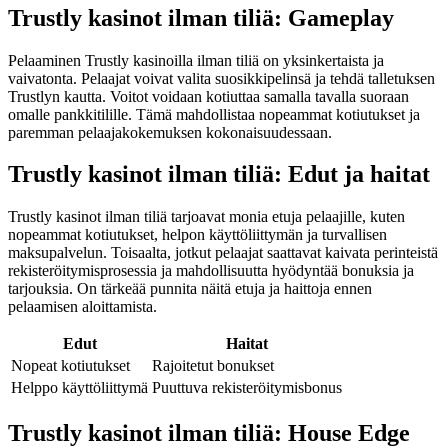
Trustly kasinot ilman tiliä: Gameplay
Pelaaminen Trustly kasinoilla ilman tiliä on yksinkertaista ja
vaivatonta. Pelaajat voivat valita suosikkipelinsä ja tehdä talletuksen
Trustlyn kautta. Voitot voidaan kotiuttaa samalla tavalla suoraan
omalle pankkitilille. Tämä mahdollistaa nopeammat kotiutukset ja
paremman pelaajakokemuksen kokonaisuudessaan.
Trustly kasinot ilman tiliä: Edut ja haitat
Trustly kasinot ilman tiliä tarjoavat monia etuja pelaajille, kuten
nopeammat kotiutukset, helpon käyttöliittymän ja turvallisen
maksupalvelun. Toisaalta, jotkut pelaajat saattavat kaivata perinteistä
rekisteröitymisprosessia ja mahdollisuutta hyödyntää bonuksia ja
tarjouksia. On tärkeää punnita näitä etuja ja haittoja ennen
pelaamisen aloittamista.
Edut
Haitat
Nopeat kotiutukset
Rajoitetut bonukset
Helppo käyttöliittymä
Puuttuva rekisteröitymisbonus
Trustly kasinot ilman tiliä: House Edge