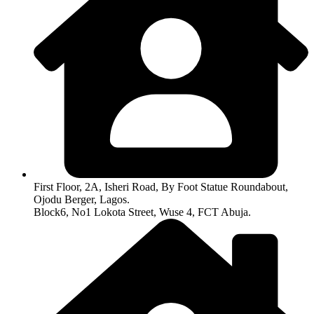
First Floor, 2A, Isheri Road, By Foot Statue Roundabout,
Ojodu Berger, Lagos.
Block6, No1 Lokota Street, Wuse 4, FCT Abuja.