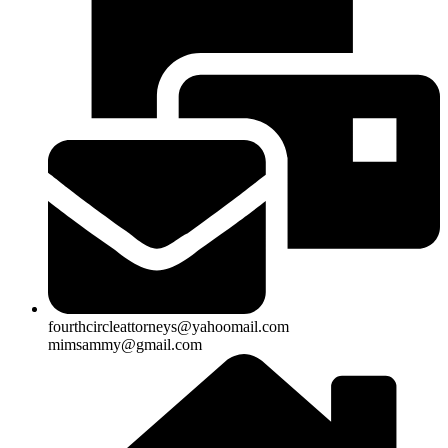
fourthcircleattorneys@yahoomail.com
mimsammy@gmail.com