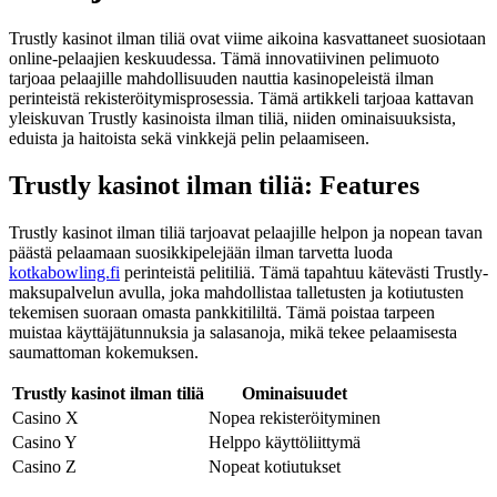
Trustly kasinot ilman tiliä ovat viime aikoina kasvattaneet suosiotaan
online-pelaajien keskuudessa. Tämä innovatiivinen pelimuoto
tarjoaa pelaajille mahdollisuuden nauttia kasinopeleistä ilman
perinteistä rekisteröitymisprosessia. Tämä artikkeli tarjoaa kattavan
yleiskuvan Trustly kasinoista ilman tiliä, niiden ominaisuuksista,
eduista ja haitoista
sekä vinkkejä pelin pelaamiseen.
Trustly kasinot ilman tiliä: Features
Trustly kasinot ilman tiliä tarjoavat pelaajille helpon ja nopean tavan
päästä pelaamaan suosikkipelejään ilman tarvetta luoda
kotkabowling.fi
perinteistä pelitiliä. Tämä tapahtuu kätevästi Trustly-
maksupalvelun avulla, joka mahdollistaa talletusten ja kotiutusten
tekemisen suoraan omasta pankkitililtä. Tämä poistaa tarpeen
muistaa käyttäjätunnuksia ja salasanoja, mikä tekee pelaamisesta
saumattoman kokemuksen.
Trustly kasinot ilman tiliä
Ominaisuudet
Casino X
Nopea rekisteröityminen
Casino Y
Helppo käyttöliittymä
Casino Z
Nopeat kotiutukset