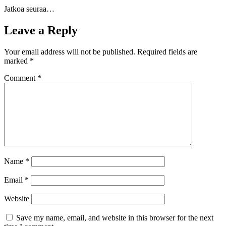
Jatkoa seuraa…
Leave a Reply
Your email address will not be published.
Required fields are
marked
*
Comment
*
Name
*
Email
*
Website
Save my name, email, and website in this browser for the next