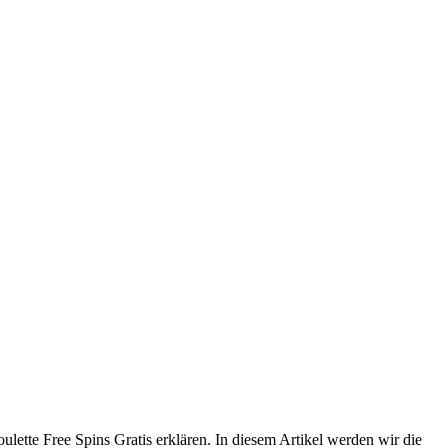
ulette Free Spins Gratis erklären. In diesem Artikel werden wir die