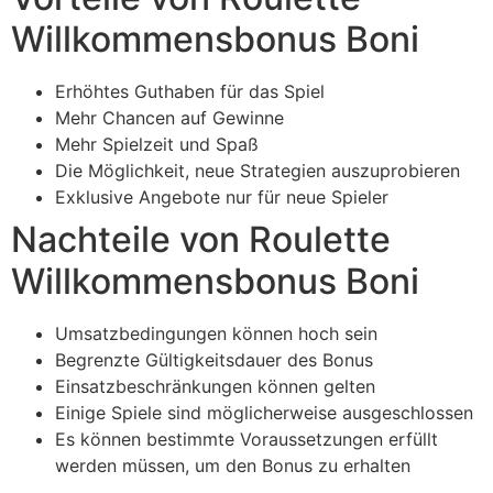
Willkommensbonus Boni
Erhöhtes Guthaben für das Spiel
Mehr Chancen auf Gewinne
Mehr Spielzeit und Spaß
Die Möglichkeit, neue Strategien auszuprobieren
Exklusive Angebote nur für neue Spieler
Nachteile von Roulette
Willkommensbonus Boni
Umsatzbedingungen können hoch sein
Begrenzte Gültigkeitsdauer des Bonus
Einsatzbeschränkungen können gelten
Einige Spiele sind möglicherweise ausgeschlossen
Es können bestimmte Voraussetzungen erfüllt
werden müssen, um den Bonus zu erhalten