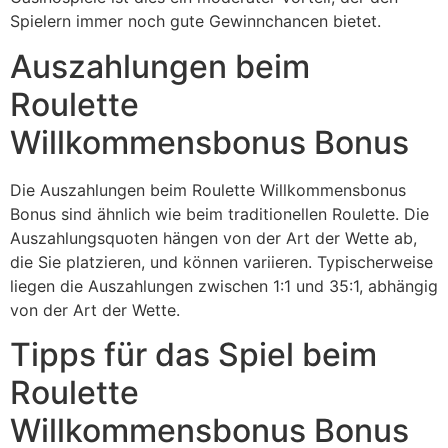
Spielern immer noch gute Gewinnchancen bietet.
Auszahlungen beim
Roulette
Willkommensbonus Bonus
Die Auszahlungen beim Roulette Willkommensbonus
Bonus sind ähnlich wie beim traditionellen Roulette. Die
Auszahlungsquoten hängen von der Art der Wette ab,
die Sie platzieren, und können variieren. Typischerweise
liegen die Auszahlungen zwischen 1:1 und 35:1, abhängig
von der Art der Wette.
Tipps für das Spiel beim
Roulette
Willkommensbonus Bonus