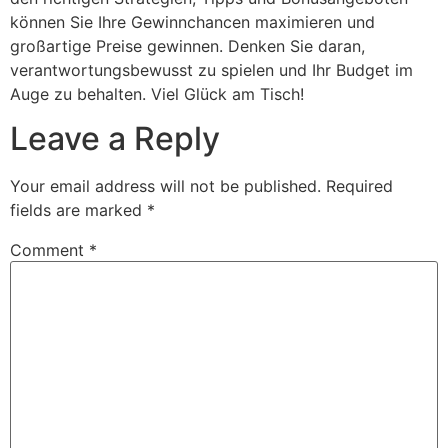
können Sie Ihre Gewinnchancen maximieren und
großartige Preise gewinnen. Denken Sie daran,
verantwortungsbewusst zu spielen und Ihr Budget im
Auge zu behalten. Viel Glück am Tisch!
Leave a Reply
Your email address will not be published.
Required
fields are marked
*
Comment
*