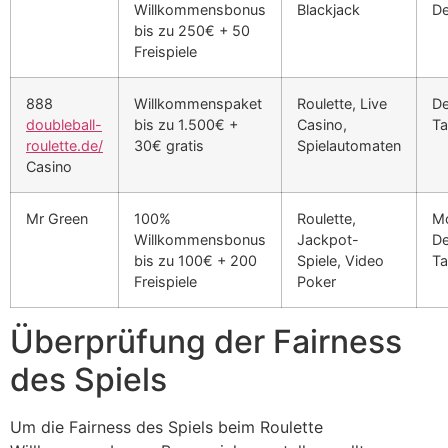
Willkommensbonus
Blackjack
D
bis zu 250€ + 50
Freispiele
888
Willkommenspaket
Roulette, Live
De
doubleball-
bis zu 1.500€ +
Casino,
Ta
roulette.de/
30€ gratis
Spielautomaten
Casino
Mr Green
100%
Roulette,
Mo
Willkommensbonus
Jackpot-
De
bis zu 100€ + 200
Spiele, Video
Ta
Freispiele
Poker
Überprüfung der Fairness
des Spiels
Um die Fairness des Spiels beim Roulette