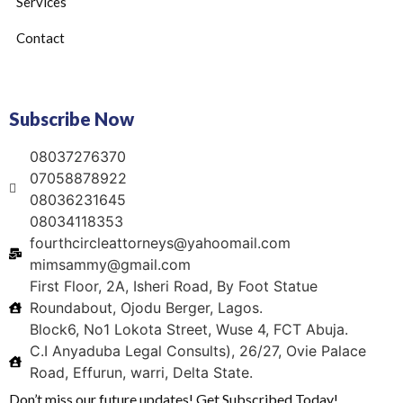
Services
Contact
Subscribe Now
08037276370
07058878922
08036231645
08034118353
fourthcircleattorneys@yahoomail.com
mimsammy@gmail.com
First Floor, 2A, Isheri Road, By Foot Statue
Roundabout, Ojodu Berger, Lagos.
Block6, No1 Lokota Street, Wuse 4, FCT Abuja.
C.I Anyaduba Legal Consults), 26/27, Ovie Palace
Road, Effurun, warri, Delta State.
Don’t miss our future updates! Get Subscribed Today!