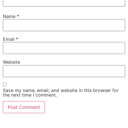
Name
*
Email
*
Website
Save my name, email, and website in this browser for
the next time I comment.