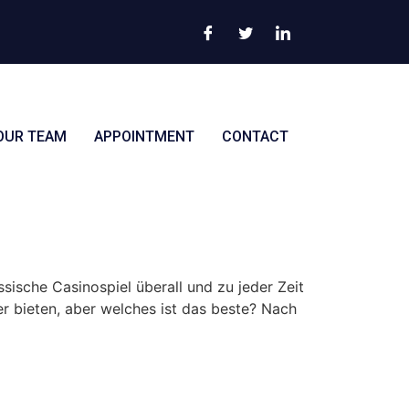
OUR TEAM
APPOINTMENT
CONTACT
sische Casinospiel überall und zu jeder Zeit
er bieten, aber welches ist das beste? Nach