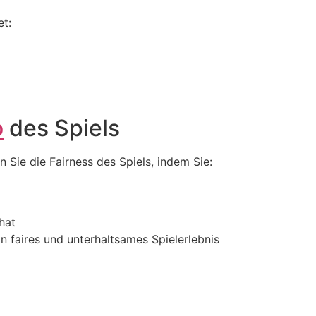
et:
o
des Spiels
en Sie die Fairness des Spiels, indem Sie:
hat
in faires und unterhaltsames Spielerlebnis