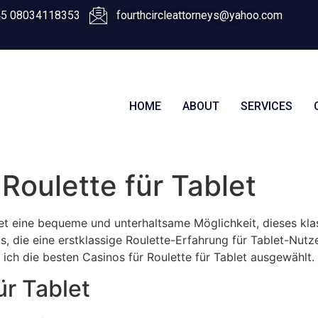
45 08034118353
fourthcircleattorneys@yahoo.com
HOME
ABOUT
SERVICES
Roulette für Tablet
et eine bequeme und unterhaltsame Möglichkeit, dieses klas
s, die eine erstklassige Roulette-Erfahrung für Tablet-Nutz
 ich die
besten Casinos für Roulette für Tablet ausgewählt.
ür Tablet