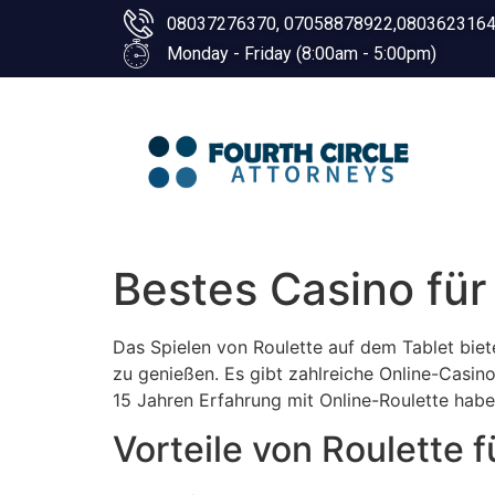
08037276370, 07058878922,080362316
Monday - Friday (8:00am - 5:00pm)
Bestes Casino für 
Das Spielen von Roulette auf dem Tablet biet
zu genießen. Es gibt zahlreiche Online-Casino
15 Jahren Erfahrung mit Online-Roulette habe
Vorteile von Roulette f