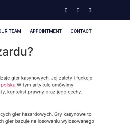
OUR TEAM
APPOINTMENT
CONTACT
zardu?
aje gier kasynowych. Jej zalety i funkcje
 polsku
W tym artykule omówimy
ty, kontekst prawny oraz jego cechy.
ących gier hazardowych. Gry kasynowe to
ych gier bazuje na losowaniu wylosowanego