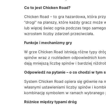
Co to jest Chicken Road?
Chicken Road – to gra hazardowa, która przy
“drogi” na planszy, które każdy gracz może 
lub więcej świec ognia podczas tego samego 
wzrostem liczby zdarzeń przeciwciała.
Funkcje i mechanizmy gry
W grze Chicken Road istnieją różne typy dró
spinów wraz z rozkładem odpowiednich kombin
dają mniejszą liczbę spinów i bardziej niżdr
Odpowiedź na pytanie – o co chodzi w tym 
System Chicken Road opiera się głównie na 
własnymi ustawieniami liczby spinów i kombi
kombinację symbolem w ramach wybranego p
Różnice między typami dróg