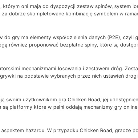
a, którym oni mają do dyspozycji zestaw spinów, system l
ne za dobrze skompletowane kombinację symbolem w ramac
do gry ma elementy współdzielenia danych (P2E), czyli gr
gą również proponować bezpłatne spiny, które są dostęp
atorskimi mechanizmami losowania i zestawem dróg. Zosta
grywki na podstawie wybranych przez nich ustawień drogi
ują swoim użytkownikom gra Chicken Road, jej udostępni
są platformy które w pełni oddają mechanizmy gry online
m aspektem hazardu. W przypadku Chicken Road, gracze po