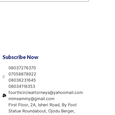
Subscribe Now
08037276370
07058878922
08036231645
08034118353
fourthcircleattorneys@yahoomail.com
mimsammy@gmail.com
First Floor, 2A, Isheri Road, By Foot
Statue Roundabout, Ojodu Berger,