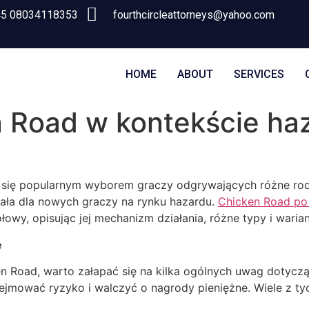
45 08034118353
fourthcircleattorneys@yahoo.com
HOME
ABOUT
SERVICES
n Road w kontekście ha
a się popularnym wyborem graczy odgrywających różne rodz
miała dla nowych graczy na rynku hazardu.
Chicken Road po
wy, opisując jej mechanizm działania, różne typy i warian
e
 Road, warto załapać się na kilka ogólnych uwag dotycz
ejmować ryzyko i walczyć o nagrody pieniężne. Wiele z t