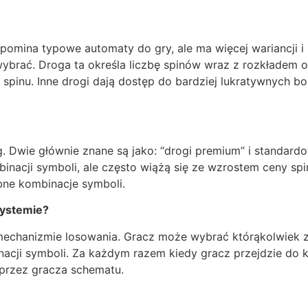
pomina typowe automaty do gry, ale ma więcej wariancji 
wybrać. Droga ta określa liczbę spinów wraz z rozkładem 
spinu. Inne drogi dają dostęp do bardziej lukratywnych b
g. Dwie głównie znane są jako: “drogi premium” i standard
acji symboli, ale często wiążą się ze wzrostem ceny spin
obne kombinacje symboli.
systemie?
mechanizmie losowania. Gracz może wybrać którąkolwiek 
nacji symboli. Za każdym razem kiedy gracz przejdzie do k
rzez gracza schematu.