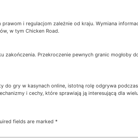
ym prawom i regulacjom zależnie od kraju. Wymiana infor
ów, w tym Chicken Road.
ryku zakończenia. Przekroczenie pewnych granic mogłoby 
y do gry w kasynach online, istotną rolę odgrywa podczas
anizmy i cechy, które sprawiają ją interesującą dla wielu
uired fields are marked
*