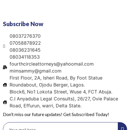
Subscribe Now
08037276370
07058878922
08036231645
08034118353
fourthcircleattorneys@yahoomail.com
mimsammy@gmail.com
First Floor, 2A, Isheri Road, By Foot Statue
Roundabout, Ojodu Berger, Lagos.
Block6, No1 Lokota Street, Wuse 4, FCT Abuja.
C.I Anyaduba Legal Consults), 26/27, Ovie Palace
Road, Effurun, warri, Delta State.
Don’t miss our future updates! Get Subscribed Today!