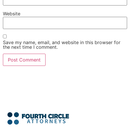
Website
Save my name, email, and website in this browser for
the next time I comment.