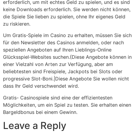
erforderlich, um mit echtes Geld zu spielen, und es sind
keine Downloads erforderlich. Sie werden nicht können,
die Spiele Sie lieben zu spielen, ohne Ihr eigenes Geld
zu riskieren.
Um Gratis-Spiele im Casino zu erhalten, müssen Sie sich
für den Newsletter des Casinos anmelden, oder nach
speziellen Angeboten auf Ihren Lieblings-Online
Glücksspiel-Websites suchen.{Diese Angebote können in
einer Vielzahl von Arten zur Verfügung, aber am
beliebtesten sind Freispiele, Jackpots bei Slots oder
progressive Slot-Boni.|Diese Angebote Sie wollen nicht
dass Ihr Geld verschwendet wird.
Gratis- Casinospiele sind eine der effizientesten
Möglichkeiten, um ein Spiel zu testen. Sie erhalten einen
Bargeldbonus bei einem Gewinn.
Leave a Reply