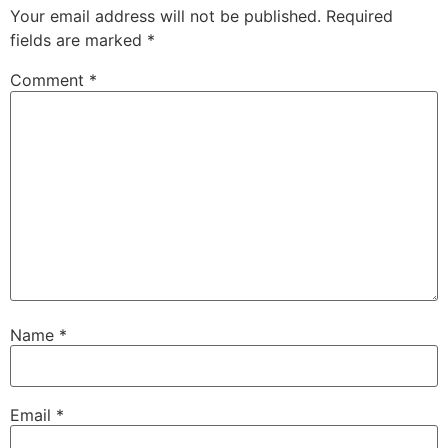
Your email address will not be published.
Required
fields are marked
*
Comment
*
Name
*
Email
*