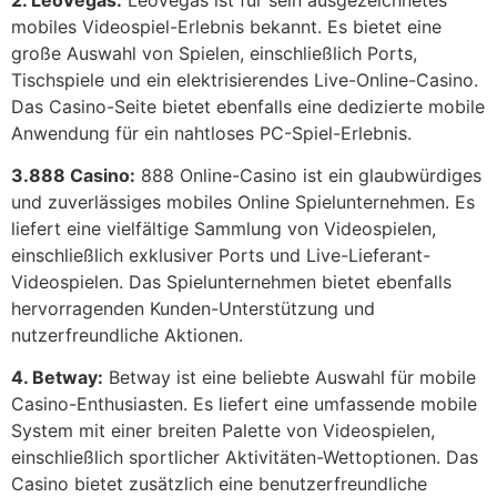
mobiles Videospiel-Erlebnis bekannt. Es bietet eine
große Auswahl von Spielen, einschließlich Ports,
Tischspiele und ein elektrisierendes Live-Online-Casino.
Das Casino-Seite bietet ebenfalls eine dedizierte mobile
Anwendung für ein nahtloses PC-Spiel-Erlebnis.
3.888 Casino:
888 Online-Casino ist ein glaubwürdiges
und zuverlässiges mobiles Online Spielunternehmen. Es
liefert eine vielfältige Sammlung von Videospielen,
einschließlich exklusiver Ports und Live-Lieferant-
Videospielen. Das Spielunternehmen bietet ebenfalls
hervorragenden Kunden-Unterstützung und
nutzerfreundliche Aktionen.
4. Betway:
Betway ist eine beliebte Auswahl für mobile
Casino-Enthusiasten. Es liefert eine umfassende mobile
System mit einer breiten Palette von Videospielen,
einschließlich sportlicher Aktivitäten-Wettoptionen. Das
Casino bietet zusätzlich eine benutzerfreundliche