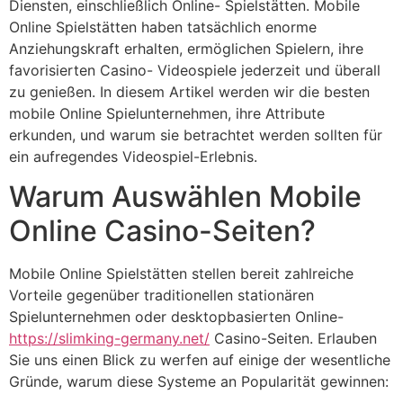
Diensten, einschließlich Online- Spielstätten. Mobile
Online Spielstätten haben tatsächlich enorme
Anziehungskraft erhalten, ermöglichen Spielern, ihre
favorisierten Casino- Videospiele jederzeit
und überall
zu genießen. In diesem Artikel werden wir die besten
mobile Online Spielunternehmen, ihre Attribute
erkunden, und warum sie betrachtet werden sollten für
ein aufregendes Videospiel-Erlebnis.
Warum Auswählen Mobile
Online Casino-Seiten?
Mobile Online Spielstätten stellen bereit zahlreiche
Vorteile gegenüber traditionellen stationären
Spielunternehmen oder desktopbasierten Online-
https://slimking-germany.net/
Casino-Seiten. Erlauben
Sie uns einen Blick zu werfen auf einige der wesentliche
Gründe, warum diese Systeme an Popularität gewinnen: