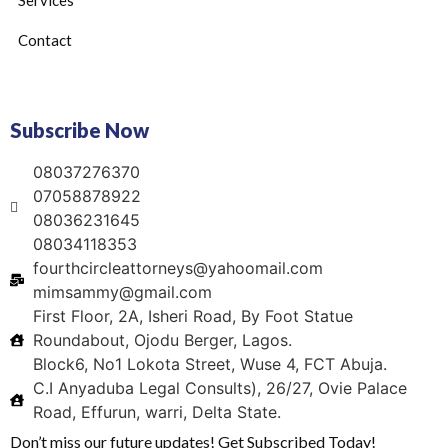
Contact
Subscribe Now
08037276370
07058878922
08036231645
08034118353
fourthcircleattorneys@yahoomail.com
mimsammy@gmail.com
First Floor, 2A, Isheri Road, By Foot Statue
Roundabout, Ojodu Berger, Lagos.
Block6, No1 Lokota Street, Wuse 4, FCT Abuja.
C.I Anyaduba Legal Consults), 26/27, Ovie Palace
Road, Effurun, warri, Delta State.
Don’t miss our future updates! Get Subscribed Today!