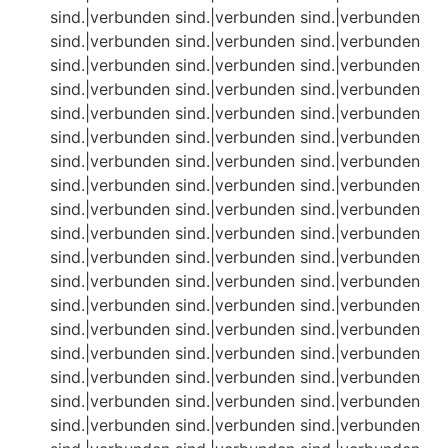
sind.|verbunden sind.|verbunden sind.|verbunden
sind.|verbunden sind.|verbunden sind.|verbunden
sind.|verbunden sind.|verbunden sind.|verbunden
sind.|verbunden sind.|verbunden sind.|verbunden
sind.|verbunden sind.|verbunden sind.|verbunden
sind.|verbunden sind.|verbunden sind.|verbunden
sind.|verbunden sind.|verbunden sind.|verbunden
sind.|verbunden sind.|verbunden sind.|verbunden
sind.|verbunden sind.|verbunden sind.|verbunden
sind.|verbunden sind.|verbunden sind.|verbunden
sind.|verbunden sind.|verbunden sind.|verbunden
sind.|verbunden sind.|verbunden sind.|verbunden
sind.|verbunden sind.|verbunden sind.|verbunden
sind.|verbunden sind.|verbunden sind.|verbunden
sind.|verbunden sind.|verbunden sind.|verbunden
sind.|verbunden sind.|verbunden sind.|verbunden
sind.|verbunden sind.|verbunden sind.|verbunden
sind.|verbunden sind.|verbunden sind.|verbunden