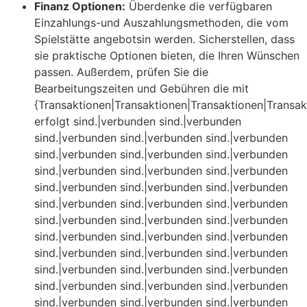
Finanz Optionen:
Überdenke die verfügbaren
Einzahlungs-und Auszahlungsmethoden, die vom
Spielstätte angebotsin werden. Sicherstellen, dass
sie praktische Optionen bieten, die Ihren Wünschen
passen. Außerdem, prüfen Sie die
Bearbeitungszeiten und Gebühren die mit
{Transaktionen|Transaktionen|Transaktionen|Transak
erfolgt sind.|verbunden sind.|verbunden
sind.|verbunden sind.|verbunden sind.|verbunden
sind.|verbunden sind.|verbunden sind.|verbunden
sind.|verbunden sind.|verbunden sind.|verbunden
sind.|verbunden sind.|verbunden sind.|verbunden
sind.|verbunden sind.|verbunden sind.|verbunden
sind.|verbunden sind.|verbunden sind.|verbunden
sind.|verbunden sind.|verbunden sind.|verbunden
sind.|verbunden sind.|verbunden sind.|verbunden
sind.|verbunden sind.|verbunden sind.|verbunden
sind.|verbunden sind.|verbunden sind.|verbunden
sind.|verbunden sind.|verbunden sind.|verbunden