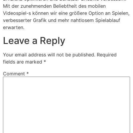
Mit der zunehmenden Beliebtheit des mobilen
Videospiel-s können wir eine größere Option an Spielen,
verbesserter Grafik und mehr nahtlosem Spielablauf
erwarten.
Leave a Reply
Your email address will not be published.
Required
fields are marked
*
Comment
*