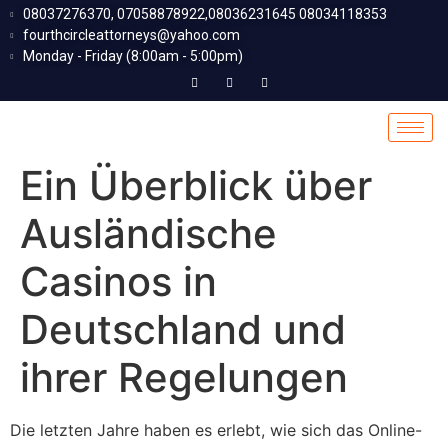
08037276370, 07058878922,08036231645 08034118353
fourthcircleattorneys@yahoo.com
Monday - Friday (8:00am - 5:00pm)
Ein Überblick über
Ausländische
Casinos in
Deutschland und
ihrer Regelungen
Die letzten Jahre haben es erlebt, wie sich das Online-