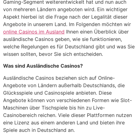
Gaming-Segment weiterentwickelt hat und nun auch
von mehreren Ländern angeboten wird. Ein wichtiger
Aspekt hierbei ist die Frage nach der Legalität dieser
Angebote in unserem Land. Im Folgenden möchten wir
online Casinos im Ausland
Ihnen einen Überblick über
ausländische Casinos geben, wie sie funktionieren,
welche Regelungen es für Deutschland gibt und was Sie
wissen sollten, bevor Sie sich entscheiden.
Was sind Ausländische Casinos?
Ausländische Casinos beziehen sich auf Online-
Angebote von Ländern außerhalb Deutschlands, die
Glücksspiele und Casinospiele anbieten. Diese
Angebote können von verschiedenen Formen wie Slot-
Maschinen über Tischspiele bis hin zu Live-
Casinobereich reichen. Viele dieser Plattformen nutzen
eine Lizenz aus einem anderen Land und bieten ihre
Spiele auch in Deutschland an.