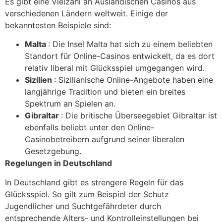
Es gibt eine Vielzahl an Ausländischen Casinos aus
verschiedenen Ländern weltweit. Einige der
bekanntesten Beispiele sind:
Malta
: Die Insel Malta hat sich zu einem beliebten
Standort für Online-Casinos entwickelt, da es dort
relativ liberal mit Glücksspiel umgegangen wird.
Sizilien
: Sizilianische Online-Angebote haben eine
langjährige Tradition und bieten ein breites
Spektrum an Spielen an.
Gibraltar
: Die britische Überseegebiet Gibraltar ist
ebenfalls beliebt unter den Online-
Casinobetreibern aufgrund seiner liberalen
Gesetzgebung.
Regelungen in Deutschland
In Deutschland gibt es strengere Regeln für das
Glücksspiel. So gilt zum Beispiel der Schutz
Jugendlicher und Suchtgefährdeter durch
entsprechende Alters- und Kontrolleinstellungen bei