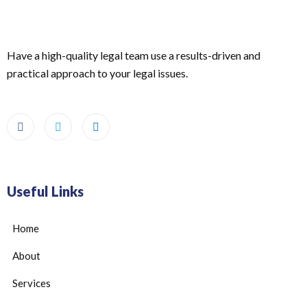
Have a high-quality legal team use a results-driven and
practical approach to your legal issues.
Useful Links
Home
About
Services