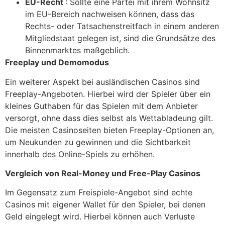
EU-Recht
: Sollte eine Partei mit ihrem Wohnsitz
im EU-Bereich nachweisen können, dass das
Rechts- oder Tatsachenstreitfach in einem anderen
Mitgliedstaat gelegen ist, sind die Grundsätze des
Binnenmarktes maßgeblich.
Freeplay und Demomodus
Ein weiterer Aspekt bei ausländischen Casinos sind
Freeplay-Angeboten. Hierbei wird der Spieler über ein
kleines Guthaben für das Spielen mit dem Anbieter
versorgt, ohne dass dies selbst als Wettabladeung gilt.
Die meisten Casinoseiten bieten Freeplay-Optionen an,
um Neukunden zu gewinnen und die Sichtbarkeit
innerhalb des Online-Spiels zu erhöhen.
Vergleich von Real-Money und Free-Play Casinos
Im Gegensatz zum Freispiele-Angebot sind echte
Casinos mit eigener Wallet für den Spieler, bei denen
Geld eingelegt wird. Hierbei können auch Verluste