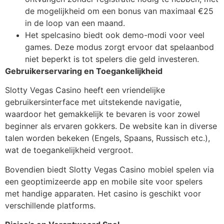
de mogelijkheid om een bonus van maximaal €25
in de loop van een maand.
Het spelcasino biedt ook demo-modi voor veel
games. Deze modus zorgt ervoor dat spelaanbod
niet beperkt is tot spelers die geld investeren.
Gebruikerservaring en Toegankelijkheid
Slotty Vegas Casino heeft een vriendelijke
gebruikersinterface met uitstekende navigatie,
waardoor het gemakkelijk te bevaren is voor zowel
beginner als ervaren gokkers. De website kan in diverse
talen worden bekeken (Engels, Spaans, Russisch etc.),
wat de toegankelijkheid vergroot.
Bovendien biedt Slotty Vegas Casino mobiel spelen via
een geoptimizeerde app en mobile site voor spelers
met handige apparaten. Het casino is geschikt voor
verschillende platforms.