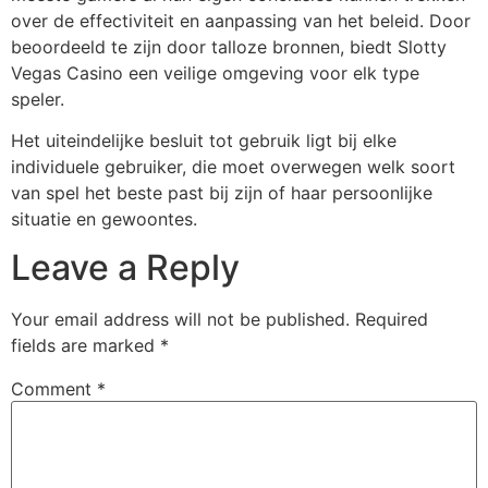
over de effectiviteit en aanpassing van het beleid. Door
beoordeeld te zijn door talloze bronnen, biedt Slotty
Vegas Casino een veilige omgeving voor elk type
speler.
Het uiteindelijke besluit tot gebruik ligt bij elke
individuele gebruiker, die moet overwegen welk soort
van spel het beste past bij zijn of haar persoonlijke
situatie en gewoontes.
Leave a Reply
Your email address will not be published.
Required
fields are marked
*
Comment
*