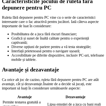
Caracteristicile jocului de ruletă fără
depunere pentru PC
Ruleta fără depunere pentru PC vine cu o serie de caracteristici
interesante care o fac atractivă pentru jucători. Iată câteva aspecte
importante de luat în considerare:
Posibilitatea de a juca fără riscuri financiare;
Grafică și sunet de înaltă calitate pentru o experiență
captivantă;
Diverse opțiuni de pariere pentru a vă testa strategiile;
Interfață prietenoasă pentru o navigare ușoară;
Accesibilitate pe diferite dispozitive, inclusiv PC-uri, telefoane
mobile și tablete.
Avantaje și dezavantaje
Ca orice alt joc de cazino, ruleta fără depunere pentru PC are atât
avantaje, cât și dezavantaje.Înainte de a decide să jucați, este
important să luați în considerare următoarele aspecte:
Avantaje
Dezavantaje
Permite testarea gratuită a
Lipsa emoției de a juca cu bani reali