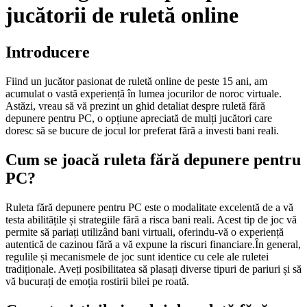
jucătorii de ruletă online
Introducere
Fiind un jucător pasionat de ruletă online de peste 15 ani, am
acumulat o vastă experiență în lumea jocurilor de noroc virtuale.
Astăzi, vreau să vă prezint un ghid detaliat despre ruletă fără
depunere pentru PC, o opțiune apreciată de mulți jucători care
doresc să se bucure de jocul lor preferat fără a investi bani reali.
Cum se joacă ruleta fără depunere pentru
PC?
Ruleta fără depunere pentru PC este o modalitate excelentă de a vă
testa abilitățile și strategiile fără a risca bani reali. Acest tip de joc vă
permite să pariați utilizând bani virtuali, oferindu-vă o experiență
autentică de cazinou fără a vă expune la riscuri financiare.În general,
regulile și mecanismele de joc sunt identice cu cele ale ruletei
tradiționale. Aveți posibilitatea să plasați diverse tipuri de pariuri și să
vă bucurați de emoția rostirii bilei pe roată.