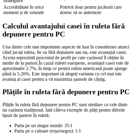
strategiilor
Accesibilitate în orice
Potrivit doar pentru jucătorii care
moment și de oriunde
doresc să se antreneze
Calculul avantajului casei în ruleta fără
depunere pentru PC
Una dintre cele mai importante aspecte de luat în considerare atunci
când jucați ruleta, fie ea fără depunere sau nu, este avantajul casei.
Acesta reprezintă procentul de profit pe care cazinoul îl obține în
medie de la pariori.În cazul ruletei europene, avantajul casei este de
aproximativ 2.7%, în timp ce pentru ruleta americană poate ajunge
până la 5.26%. Este important să alegeți varianta cu cel mai mic
avantaj al casei pentru a vă maximiza șansele de câștig.
Plățile în ruleta fără depunere pentru PC
Plățile în ruleta fără depunere pentru PC sunt similare cu cele dintr-
un cazinou tradițional. Iată câteva exemple de plăți pentru diferite
tipuri de pariere în ruletă:
Pariu pe un singur număr: 35:1
Pariu pe o culoare (roșu/negru): 1:1