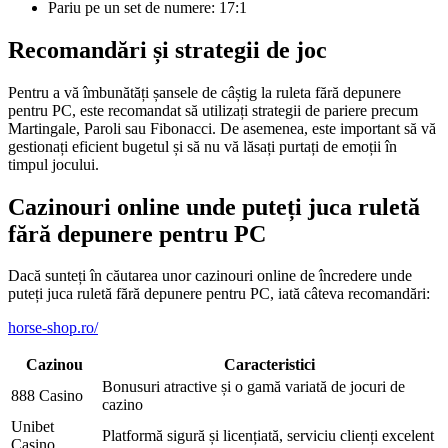
Pariu pe un set de numere: 17:1
Recomandări și strategii de joc
Pentru a vă îmbunătăți șansele de câștig la ruleta fără depunere
pentru PC, este recomandat să utilizați strategii de pariere precum
Martingale, Paroli sau Fibonacci. De asemenea, este important să vă
gestionați eficient bugetul și să nu vă lăsați purtați de emoții în
timpul jocului.
Cazinouri online unde puteți juca ruletă
fără depunere pentru PC
Dacă sunteți în căutarea unor cazinouri online de încredere unde
puteți juca ruletă fără depunere pentru PC, iată câteva recomandări:
horse-shop.ro/
Cazinou
Caracteristici
Bonusuri atractive și o gamă variată de jocuri de
888 Casino
cazino
Unibet
Platformă sigură și licențiată, serviciu clienți excelent
Casino