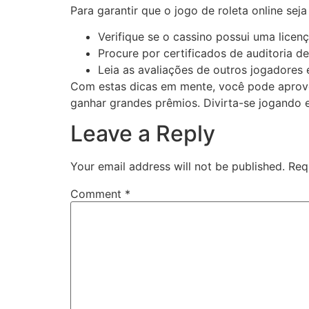
Para garantir que o jogo de roleta online seja
Verifique se o cassino possui uma licen
Procure por certificados de auditoria 
Leia as avaliações de outros jogadores e
Com estas dicas em mente, você pode apro
ganhar grandes prêmios. Divirta-se jogando e
Leave a Reply
Your email address will not be published.
Req
Comment
*