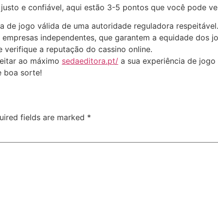
 justo e confiável, aqui estão 3-5 pontos que você pode ver
ça de jogo válida de uma autoridade reguladora respeitável
de empresas independentes, que garantem a equidade dos j
 verifique a reputação do cassino online.
veitar ao máximo
sedaeditora.pt/
a sua experiência de jogo 
 boa sorte!
uired fields are marked
*