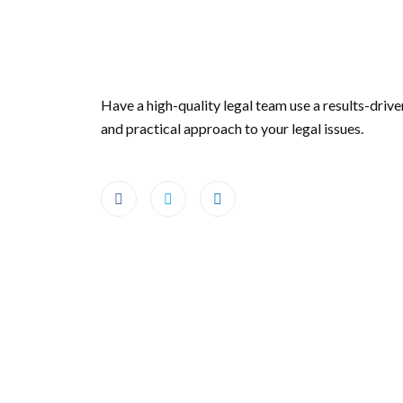
Have a high-quality legal team use a results-drive
and practical approach to your legal issues.