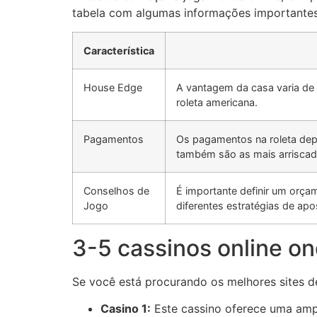
tabela com algumas informações importantes
Característica
House Edge
A vantagem da casa varia de
roleta americana.
Pagamentos
Os pagamentos na roleta dep
também são as mais arriscad
Conselhos de
É importante definir um orça
Jogo
diferentes estratégias de ap
3-5 cassinos online on
Se você está procurando os melhores sites de
Casino 1:
Este cassino oferece uma ampl