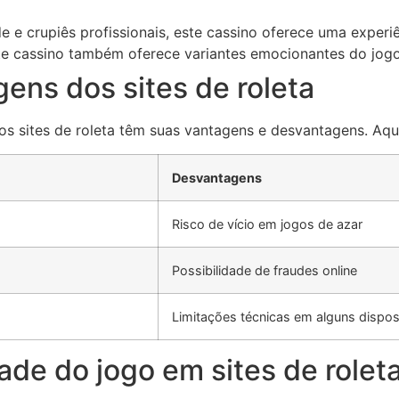
 e crupiês profissionais, este cassino oferece uma experiê
ste cassino também oferece variantes emocionantes do jogo,
ens dos sites de roleta
os sites de roleta têm suas vantagens e desvantagens. Aqu
Desvantagens
Risco de vício em jogos de azar
Possibilidade de fraudes online
Limitações técnicas em alguns dispos
ade do jogo em sites de rolet