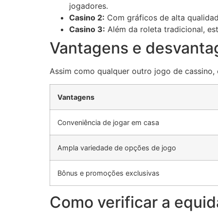
jogadores.
Casino 2:
Com gráficos de alta qualidade
Casino 3:
Além da roleta tradicional, e
Vantagens e desvantag
Assim como qualquer outro jogo de cassino, 
Vantagens
Conveniência de jogar em casa
Ampla variedade de opções de jogo
Bônus e promoções exclusivas
Como verificar a equid