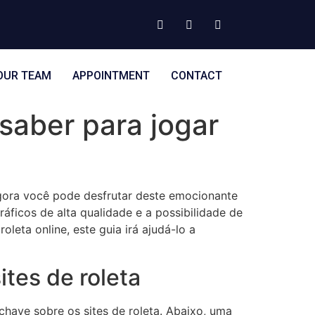
OUR TEAM
APPOINTMENT
CONTACT
 saber para jogar
gora você pode desfrutar deste emocionante
áficos de alta qualidade e a possibilidade de
eta online, este guia irá ajudá-lo a
ites de roleta
-chave sobre os sites de roleta. Abaixo, uma