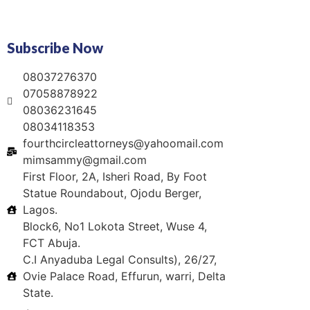
Subscribe Now
08037276370
07058878922
08036231645
08034118353
fourthcircleattorneys@yahoomail.com
mimsammy@gmail.com
First Floor, 2A, Isheri Road, By Foot
Statue Roundabout, Ojodu Berger,
Lagos.
Block6, No1 Lokota Street, Wuse 4,
FCT Abuja.
C.I Anyaduba Legal Consults), 26/27,
Ovie Palace Road, Effurun, warri, Delta
State.