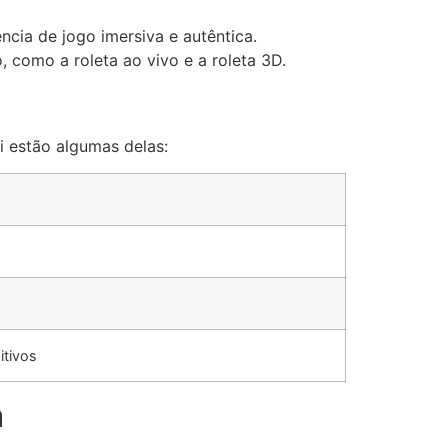
ncia de jogo imersiva e autêntica.
 como a roleta ao vivo e a roleta 3D.
i estão algumas delas:
itivos
a