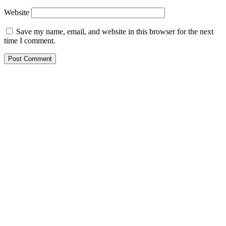
Website
Save my name, email, and website in this browser for the next
time I comment.