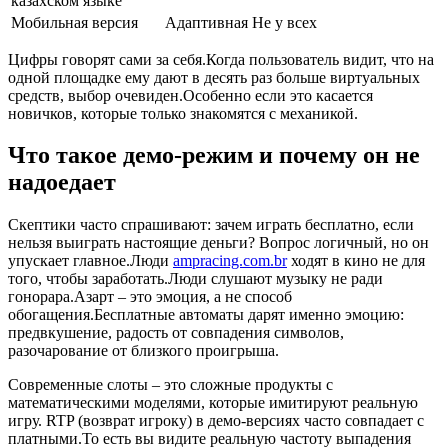
казахском языке
Мобильная версия
Адаптивная
Не у всех
Цифры говорят сами за себя.Когда пользователь видит, что на
одной площадке ему дают в десять раз больше виртуальных
средств, выбор очевиден.Особенно если это касается
новичков, которые только знакомятся с механикой.
Что такое демо-режим и почему он не
надоедает
Скептики часто спрашивают: зачем играть бесплатно, если
нельзя выиграть настоящие деньги? Вопрос логичный, но он
упускает главное.Люди
ampracing.com.br
ходят в кино не для
того, чтобы заработать.Люди слушают музыку не ради
гонорара.Азарт – это эмоция, а не способ
обогащения.Бесплатные автоматы дарят именно эмоцию:
предвкушение, радость от совпадения символов,
разочарование от близкого проигрыша.
Современные слоты – это сложные продукты с
математическими моделями, которые имитируют реальную
игру. RTP (возврат игроку) в демо-версиях часто совпадает с
платными.То есть вы видите реальную частоту выпадения