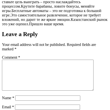
ставьте цель выиграть – просто наслаждайтесь
процессом.Крутите барабаны, ловите бонусы, меняйте
игры.Бесплатные автоматы – это не подготовка к большой
игре.Это самостоятельное развлечение, которое не требует
вложений, но дарит те же яркие эмоции.Казахстанский рынок
это уже оценил.Пришло ваше время.
Leave a Reply
Your email address will not be published.
Required fields are
marked
*
Comment
*
Name
*
Email
*