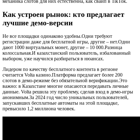
механика слотов для них естественна, как свайп в TikTok.
Как устроен рынок: кто предлагает
лучшие демо-версии
Не все площадки одинаково удобны.Одни требуют
регистрации даже для бесплатной игры, другие – нет.Одни
дают 1000 виртуальных монет, другие – 10 000.Разница
колоссальная.И казахстанский пользователь, избалованный
выбором, уже научился разбираться в нюансах.
Лидером по качеству бесплатного контента в регионе
считается Volta казино.Платформа предлагает более 200
слотов в демо-режиме без обязательной верификации.Это
важно: в Казахстане многие опасаются передавать личные
данные. Volta решила эту проблему, сделав вход в демо-игры
анонимным.За 2024 год число уникальных пользователей,
запускавших бесплатные автоматы на этой площадке,
превысило 1,2 миллиона человек.