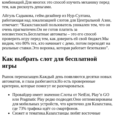
комбинаций.Для многих это способ изучить механику перед
тем, как рискнуть деньгами.
Айгуль Садыкова, гейм-дизайнер из Нур-Султана,
работающая над локализацией слотов для Центральной Азии,
отмечает: “Казахстанский пользователь уникален тем, что он
очень прагматичен.Он не готов платить за
неизвестность.Бесплатные автоматы – это его способ
проверить игру перед тем, как доверить ей свой бюджет.Мы
видим, что 80% тех, кто начинает с демо, потом переходят на
реальные ставки.Это воронка, которая работает безотказно”.
Как выбрать слот для бесплатной
игры
Рынок перенасыщен.Каждый день появляются десятки новых
автоматов, и глаза разбегаются.Но есть проверенные
критерии, которые помогут не разочароваться.
Провайдер имеет значение.Слоты от NetEnt, Play’n GO
или Pragmatic Play редко подводят.Они оптимизированы
для мобильных устройств, что критично для Казахстана,
где 73% трафика идёт со смартфонов.
Сюжет и тематика.Казахстанцы любят восточные