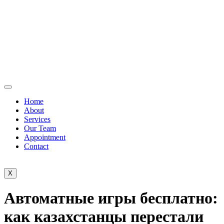
Home
About
Services
Our Team
Appointment
Contact
X
Автоматные игры бесплатно:
как казахстанцы перестали