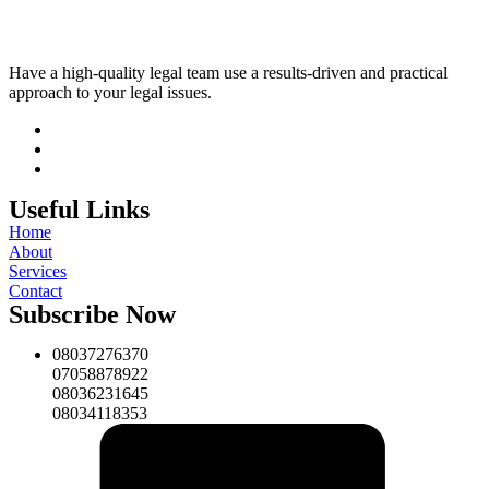
Have a high-quality legal team use a results-driven and practical
approach to your legal issues.
Useful Links
Home
About
Services
Contact
Subscribe Now
08037276370
07058878922
08036231645
08034118353