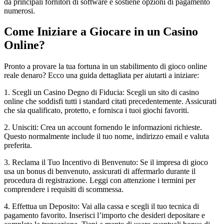
da principali fornitori di software e sostiene opzioni di pagamento
numerosi.
Come Iniziare a Giocare in un Casino
Online?
Pronto a provare la tua fortuna in un stabilimento di gioco online
reale denaro? Ecco una guida dettagliata per aiutarti a iniziare:
1. Scegli un Casino Degno di Fiducia: Scegli un sito di casino
online che soddisfi tutti i standard citati precedentemente. Assicurati
che sia qualificato, protetto, e fornisca i tuoi giochi favoriti.
2. Unisciti: Crea un account fornendo le informazioni richieste.
Questo normalmente include il tuo nome, indirizzo email e valuta
preferita.
3. Reclama il Tuo Incentivo di Benvenuto: Se il impresa di gioco
usa un bonus di benvenuto, assicurati di affermarlo durante il
procedura di registrazione. Leggi con attenzione i termini per
comprendere i requisiti di scommessa.
4. Effettua un Deposito: Vai alla cassa e scegli il tuo tecnica di
pagamento favorito. Inserisci l’importo che desideri depositare e