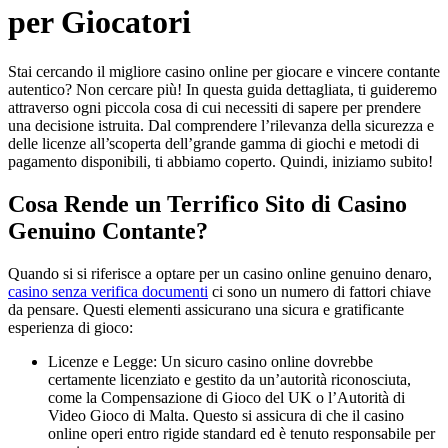
per Giocatori
Stai cercando il migliore casino online per giocare e vincere contante
autentico? Non cercare più! In questa guida dettagliata, ti guideremo
attraverso ogni piccola cosa di cui necessiti di sapere per prendere
una decisione istruita. Dal comprendere l’rilevanza della sicurezza e
delle licenze all’scoperta dell’grande gamma di giochi e metodi di
pagamento
disponibili, ti abbiamo coperto. Quindi, iniziamo subito!
Cosa Rende un Terrifico Sito di Casino
Genuino Contante?
Quando si si riferisce a optare per un casino online genuino denaro,
casino senza verifica documenti
ci sono un numero di fattori chiave
da pensare. Questi elementi assicurano una sicura e gratificante
esperienza di gioco:
Licenze e Legge: Un sicuro casino online dovrebbe
certamente licenziato e gestito da un’autorità riconosciuta,
come la Compensazione di Gioco del UK o l’Autorità di
Video Gioco di Malta. Questo si assicura di che il casino
online operi entro rigide standard ed è tenuto responsabile per