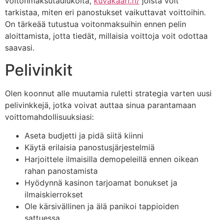
voitonmaksutaulukoita,
kuvakaari.fi/
joista voit
tarkistaa, miten eri panostukset vaikuttavat voittoihin.
On tärkeää tutustua voitonmaksuihin ennen pelin
aloittamista, jotta tiedät, millaisia voittoja voit odottaa
saavasi.
Pelivinkit
Olen koonnut alle muutamia ruletti strategia varten uusi
pelivinkkejä, jotka voivat auttaa sinua parantamaan
voittomahdollisuuksiasi:
Aseta budjetti ja pidä siitä kiinni
Käytä erilaisia panostusjärjestelmiä
Harjoittele ilmaisilla demopeleillä ennen oikean
rahan panostamista
Hyödynnä kasinon tarjoamat bonukset ja
ilmaiskierrokset
Ole kärsivällinen ja älä panikoi tappioiden
sattuessa