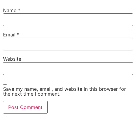
Name
*
Email
*
Website
Save my name, email, and website in this browser for
the next time I comment.