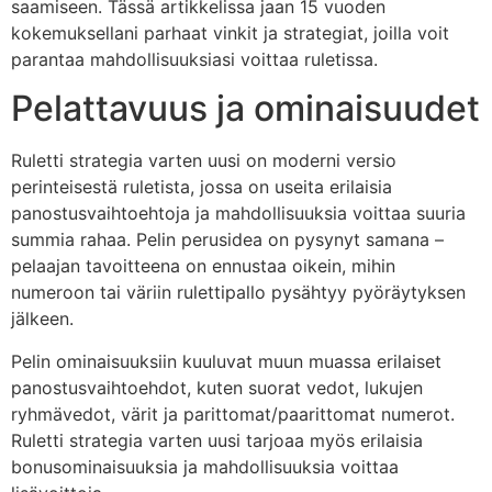
saamiseen. Tässä artikkelissa jaan 15 vuoden
kokemuksellani parhaat vinkit ja strategiat, joilla voit
parantaa mahdollisuuksiasi voittaa ruletissa.
Pelattavuus ja ominaisuudet
Ruletti strategia varten uusi on moderni versio
perinteisestä ruletista, jossa on useita erilaisia
panostusvaihtoehtoja ja mahdollisuuksia voittaa suuria
summia rahaa. Pelin perusidea on pysynyt samana –
pelaajan tavoitteena on ennustaa oikein, mihin
numeroon tai väriin rulettipallo pysähtyy pyöräytyksen
jälkeen.
Pelin ominaisuuksiin kuuluvat muun muassa erilaiset
panostusvaihtoehdot, kuten suorat vedot, lukujen
ryhmävedot, värit ja parittomat/paarittomat numerot.
Ruletti strategia varten uusi tarjoaa myös erilaisia
bonusominaisuuksia ja mahdollisuuksia voittaa