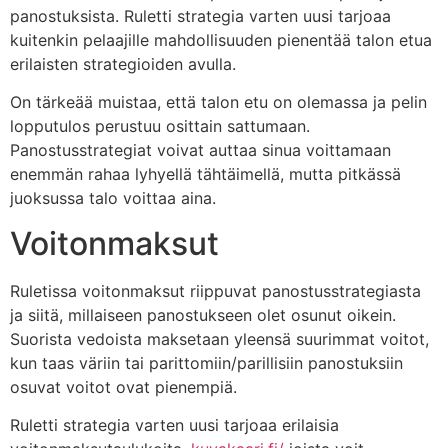
panostuksista. Ruletti strategia varten uusi tarjoaa
kuitenkin pelaajille mahdollisuuden pienentää talon etua
erilaisten strategioiden avulla.
On tärkeää muistaa, että talon etu on olemassa ja pelin
lopputulos perustuu osittain sattumaan.
Panostusstrategiat voivat auttaa sinua voittamaan
enemmän rahaa lyhyellä tähtäimellä, mutta pitkässä
juoksussa talo voittaa aina.
Voitonmaksut
Ruletissa voitonmaksut riippuvat panostusstrategiasta
ja siitä, millaiseen panostukseen olet osunut oikein.
Suorista vedoista maksetaan yleensä suurimmat voitot,
kun taas väriin tai parittomiin/parillisiin panostuksiin
osuvat voitot ovat pienempiä.
Ruletti strategia varten uusi tarjoaa erilaisia