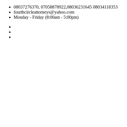
08037276370, 07058878922,08036231645 08034118353
fourthcircleattorneys@yahoo.com
Monday - Friday (8:00am - 5:00pm)