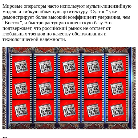
Мировые операторы часто используют мульти‑лицензийную
модель и гибкую облачную архитектуру.”Султан” уже
демонстрирует более высокий коэффициент удержания, чем
“Восток”, и быстро растущую клиентскую базу.Это
подтверждает, что российский рынок не отстает от
глобальных трендов по качеству обслуживания и
технологической надёжности.