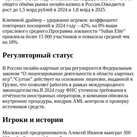
общего объёма рынка онлайн‑казино в России.Ожидается
рост до 1,5 млрд рублей в 2024 и 1,8 млрд в 2025.
Ключевой драйвер – удержание игроков: коэффициент
повторных посещений в 2024 году – 42%, на 8% выше
отраслевого среднего.Программа лояльности “Sultan Elite”
привлекла более 15 000 участников и повысила средний чек
на 18%.
Регуляторный статус
В России онлайн‑азартные игры регулируются Федеральным
законом “О лицензировании деятельности в области азартных
игр”.”Султан” действует на основании лицензии, выданной в
Грузии, что позволяет работать в рамках международного
законодательства.В 2024 году ФНС уточнила требования к
отчётности иностранных операторов, и компания обновила
внутренние процедуры, внедрив AML‑контроль и проверку
источников средств.
Игроки и истории
Московский предприниматель Алексей Иванов выиграл 300