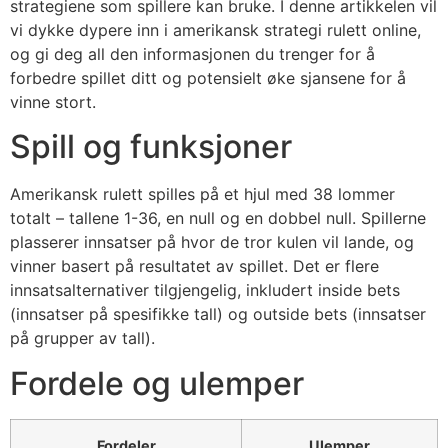
strategiene som spillere kan bruke. I denne artikkelen vil
vi dykke dypere inn i amerikansk
strategi rulett online,
og gi deg all den informasjonen du trenger for å
forbedre spillet ditt og potensielt øke sjansene for å
vinne stort.
Spill og funksjoner
Amerikansk rulett spilles på et hjul med 38 lommer
totalt – tallene 1-36, en null og en dobbel null. Spillerne
plasserer innsatser på hvor de tror kulen vil lande, og
vinner basert på resultatet av spillet. Det er flere
innsatsalternativer tilgjengelig, inkludert inside bets
(innsatser på spesifikke tall) og outside bets (innsatser
på grupper av tall).
Fordele og ulemper
Fordeler
Ulemper