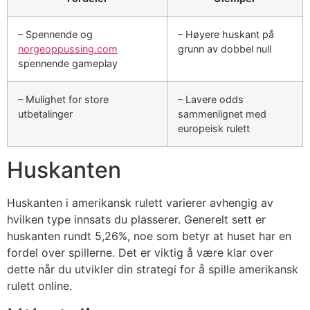
– Spennende og
– Høyere huskant på
norgeoppussing.com
grunn av dobbel null
spennende gameplay
– Mulighet for store
– Lavere odds
utbetalinger
sammenlignet med
europeisk rulett
Huskanten
Huskanten i amerikansk rulett varierer avhengig av
hvilken type innsats du plasserer. Generelt sett er
huskanten rundt 5,26%, noe som betyr at huset har en
fordel over spillerne. Det er viktig å være klar over
dette når du utvikler din strategi for å spille amerikansk
rulett online.