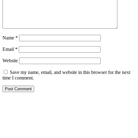
Name
*
Email
*
Website
Save my name, email, and website in this browser for the next
time I comment.