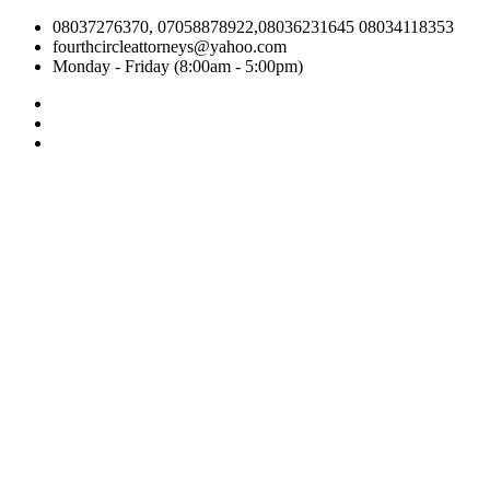
08037276370, 07058878922,08036231645 08034118353
fourthcircleattorneys@yahoo.com
Monday - Friday (8:00am - 5:00pm)