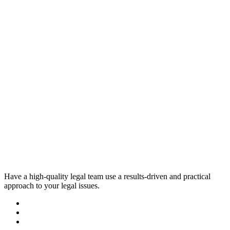
Have a high-quality legal team use a results-driven and practical
approach to your legal issues.